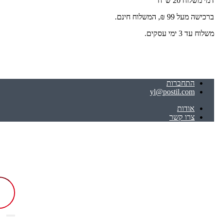
דמי משלוח 20 ש"ח
ברכישה מעל 99 ₪, המשלוח חינם.
משלוח עד 3 ימי עסקים.
התחברות
yl@postil.com
אודות
צרו קשר