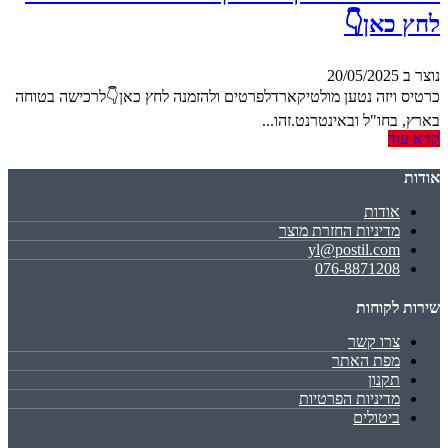
לחץ כאן👇
נוצר ב 20/05/2025
כרטיס ויזה נטען מולטיקארדלפרטים ולהזמנה לחץ כאן👇לרכישה בטוחה
בארץ, בחו"ל ובאינטרנט.זהו...
קרא עוד
אודות
אודות
מדיניות החזרת מוצר
yl@postil.com
076-8871208
שירות לקוחות
צרו קשר
מפת האתר
תקנון
מדיניות הפרטיות
ביטולים