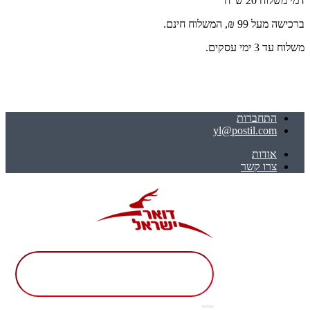
דמי משלוח 20 ש"ח
ברכישה מעל 99 ₪, המשלוח חינם.
משלוח עד 3 ימי עסקים.
התחברות
yl@postil.com
אודות
צרו קשר