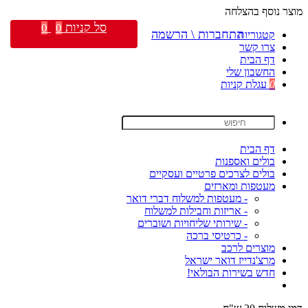
מוצר נוסף בהצלחה
סל קניות
0
0
התחברות \ הרשמה
קטגוריות
צרו קשר
דף הבית
החשבון שלי
0
עגלת קניות
דף הבית
בולים ואספנות
בולים לצרכים פרטיים ועסקיים
מעטפות ומארזים
- מעטפות למשלוח דברי דואר
- אריזות וחבילות למשלוח
- שירותי שליחויות ושוברים
- כרטיסי ברכה
מוצרים לרכב
מרצ'נדייז דואר ישראל
חדש בשירות הבולאי!