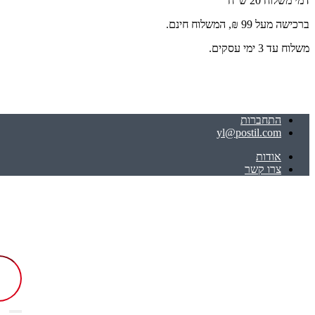
דמי משלוח 20 ש"ח
ברכישה מעל 99 ₪, המשלוח חינם.
משלוח עד 3 ימי עסקים.
התחברות
yl@postil.com
אודות
צרו קשר