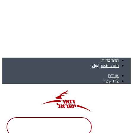
התחברות
yl@postil.com
אודות
צרו קשר