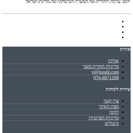
דגם:
ערכה-ייחודית-של-המערך-הביטחוני-של-מדינת-ישראל
אודות
אודות
מדיניות החזרת מוצר
yl@postil.com
076-8871208
שירות לקוחות
צרו קשר
מפת האתר
תקנון
מדיניות הפרטיות
ביטולים