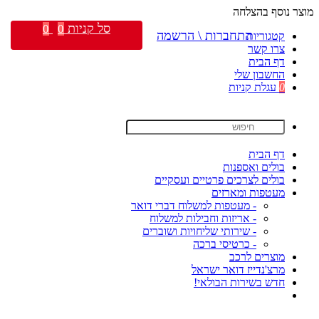
מוצר נוסף בהצלחה
סל קניות
0
0
התחברות \ הרשמה
קטגוריות
צרו קשר
דף הבית
החשבון שלי
0
עגלת קניות
דף הבית
בולים ואספנות
בולים לצרכים פרטיים ועסקיים
מעטפות ומארזים
- מעטפות למשלוח דברי דואר
- אריזות וחבילות למשלוח
- שירותי שליחויות ושוברים
- כרטיסי ברכה
מוצרים לרכב
מרצ'נדייז דואר ישראל
חדש בשירות הבולאי!