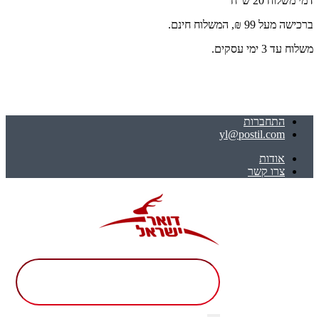
דמי משלוח 20 ש"ח
ברכישה מעל 99 ₪, המשלוח חינם.
משלוח עד 3 ימי עסקים.
התחברות
yl@postil.com
אודות
צרו קשר