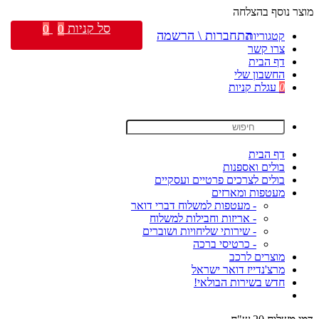
מוצר נוסף בהצלחה
סל קניות
0
0
התחברות \ הרשמה
קטגוריות
צרו קשר
דף הבית
החשבון שלי
0
עגלת קניות
דף הבית
בולים ואספנות
בולים לצרכים פרטיים ועסקיים
מעטפות ומארזים
- מעטפות למשלוח דברי דואר
- אריזות וחבילות למשלוח
- שירותי שליחויות ושוברים
- כרטיסי ברכה
מוצרים לרכב
מרצ'נדייז דואר ישראל
חדש בשירות הבולאי!