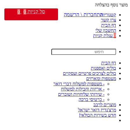
מוצר נוסף בהצלחה
סל קניות
0
0
התחברות \ הרשמה
קטגוריות
צרו קשר
דף הבית
החשבון שלי
0
עגלת קניות
דף הבית
בולים ואספנות
בולים לצרכים פרטיים ועסקיים
מעטפות ומארזים
- מעטפות למשלוח דברי דואר
- אריזות וחבילות למשלוח
- שירותי שליחויות ושוברים
- כרטיסי ברכה
מוצרים לרכב
מרצ'נדייז דואר ישראל
חדש בשירות הבולאי!