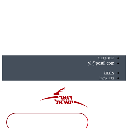
התחברות
yl@postil.com
אודות
צרו קשר