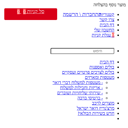
מוצר נוסף בהצלחה
סל קניות
0
0
התחברות \ הרשמה
קטגוריות
צרו קשר
דף הבית
החשבון שלי
0
עגלת קניות
דף הבית
בולים ואספנות
בולים לצרכים פרטיים ועסקיים
מעטפות ומארזים
- מעטפות למשלוח דברי דואר
- אריזות וחבילות למשלוח
- שירותי שליחויות ושוברים
- כרטיסי ברכה
מוצרים לרכב
מרצ'נדייז דואר ישראל
חדש בשירות הבולאי!