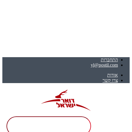
התחברות
yl@postil.com
אודות
צרו קשר