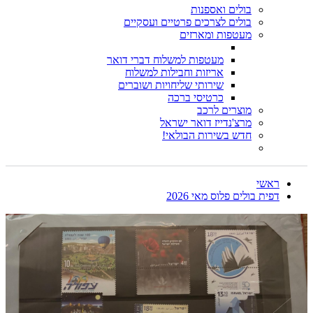
בולים ואספנות
בולים לצרכים פרטיים ועסקיים
מעטפות ומארזים
מעטפות למשלוח דברי דואר
אריזות וחבילות למשלוח
שירותי שליחויות ושוברים
כרטיסי ברכה
מוצרים לרכב
מרצ'נדייז דואר ישראל
חדש בשירות הבולאי!
ראשי
דפית בולים פלוס מאי 2026