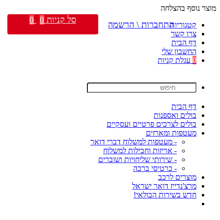
מוצר נוסף בהצלחה
סל קניות
0
0
התחברות \ הרשמה
קטגוריות
צרו קשר
דף הבית
החשבון שלי
0
עגלת קניות
דף הבית
בולים ואספנות
בולים לצרכים פרטיים ועסקיים
מעטפות ומארזים
- מעטפות למשלוח דברי דואר
- אריזות וחבילות למשלוח
- שירותי שליחויות ושוברים
- כרטיסי ברכה
מוצרים לרכב
מרצ'נדייז דואר ישראל
חדש בשירות הבולאי!