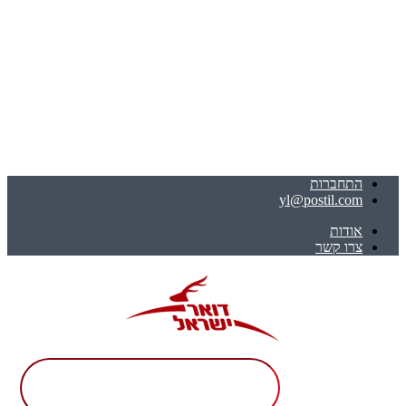
התחברות
yl@postil.com
אודות
צרו קשר