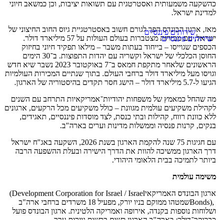
כהשקעה משמעותית ואסטרטגית עם תשואות יציבות, וכן כמשאב חיוני
למדינת ישראל
.
מאז, ארגון הבונדס הפך לגורם חשוב באסטרטגיית גיוס החוב החיצוני של
ישראל, עם מכירות מצטברות בעולם העולות על 57 מיליארד דולר.
הכספים שגוייסו – בייחוד בעתות משבר – מילאו תפקיד חיוני בחיזוק
החוסן הכלכלי של ישראל וקשריה עם יהדות התפוצות. ב־30 הימים
הראשונים שלאחר מתקפת חמאס ב־7 באוקטובר 2023 נשבר שיא חדש
וגויסו מעל מיליארד דולר ברחבי העולם. בתוך שנתיים המכירות העולמיות
הגיעו ל-5.7 מיליארד דולר – הישג חסר תקדים בהיסטוריה של הארגון
.
מה שהחל כמאמץ של משפחות יהודיות־אמריקאיות התרחב עם השנים
לקהילת משקיעים עולמית מגוונת – כולל משקיעים מכל הרקעים, ארגונים
ללא כוונת רווח, קהילות ובתי כנסת, לצד מוסדות פיננסיים, תאגידים,
בנקים, קרנות פנסיה וממשלות מדינות וערים בארה"ב
.
עם חגיגות 75 שנה להקמת הארגון בשנת 2026, השקעה באג"ח ישראל
דרך הארגון ממשיכה להוות את הדרך הישירה ובעלת ההשפעה הרבה
ביותר לתמיכה בבית הלאומי היהודי
.
משימה עולמית
ארגון הבונדס האמריקאי
(Development Corporation for Israel / Israel
Bonds),
שמטהו ממוקם בניו יורק, מפעיל 18 משרדים ברחבי ארה"ב
ושלוחות נוספות בקנדה, אירופה ואמריקה הלטינית. ארגון הבונדס פועל
כברוקר־דילר; בארה"ב הארגון רשום ברשות ניירות ערך