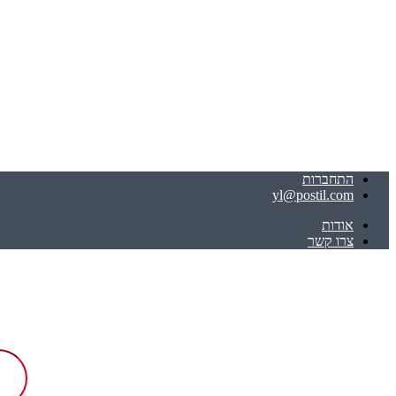
התחברות
yl@postil.com
אודות
צרו קשר